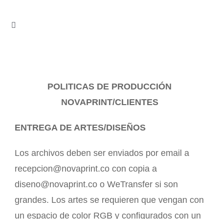
Skip
to
Toggle
content
Navigation
Home
Servicio
POLITICAS DE PRODUCCIÓN
NOVAPRINT/CLIENTES
Quiénes Somos?
ENTREGA DE ARTES/DISEÑOS
Contacto
Los archivos deben ser enviados por email a
recepcion@novaprint.co con copia a
diseno@novaprint.co o WeTransfer si son
grandes. Los artes se requieren que vengan con
un espacio de color RGB y configurados con un